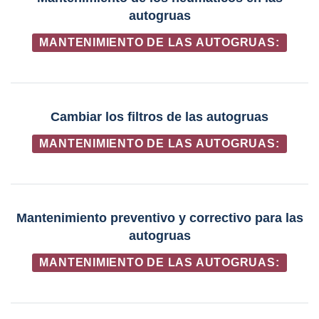
autogruas
MANTENIMIENTO DE LAS AUTOGRUAS:
Cambiar los filtros de las autogruas
MANTENIMIENTO DE LAS AUTOGRUAS:
Mantenimiento preventivo y correctivo para las
autogruas
MANTENIMIENTO DE LAS AUTOGRUAS: