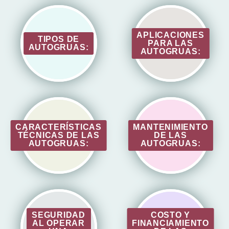
APLICACIONES
TIPOS DE
PARA LAS
AUTOGRUAS:
AUTOGRUAS:
CARACTERÍSTICAS
MANTENIMIENTO
TÉCNICAS DE LAS
DE LAS
AUTOGRUAS:
AUTOGRUAS:
SEGURIDAD
COSTO Y
AL OPERAR
FINANCIAMIENTO