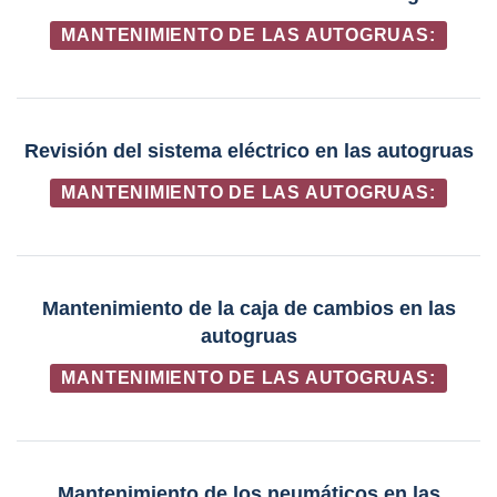
MANTENIMIENTO DE LAS AUTOGRUAS:
Revisión del sistema eléctrico en las autogruas
MANTENIMIENTO DE LAS AUTOGRUAS:
Mantenimiento de la caja de cambios en las
autogruas
MANTENIMIENTO DE LAS AUTOGRUAS:
Mantenimiento de los neumáticos en las