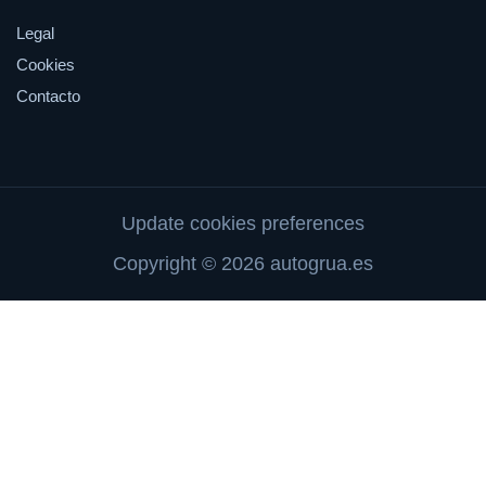
Legal
Cookies
Contacto
Update cookies preferences
Copyright © 2026 autogrua.es